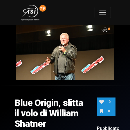
0
of
1
minute,
Blue Origin, slitta
37
0
seconds
il volo di William
0
Shatner
Pubblicato