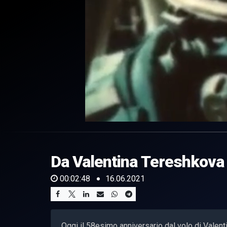
0
of
2
minutes,
Da Valentina Tereshkova i
48
seconds
Volume
0%
00:02:48
16.06.2021
Oggi il 58esimo anniversario dal volo di Valent