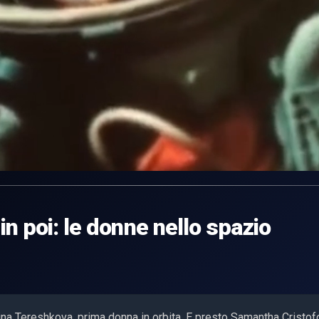
n poi: le donne nello spazio
ina Tereshkova, prima donna in orbita. E presto Samantha Cristofo