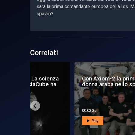
sarà la prima comandante europea della Iss. Ma
spazio?
Correlati
scienza
Con Axiom-2 la prima
De
Cube ha
donna araba nello spazio
L’i
è g
00:02:25
00:1
Play