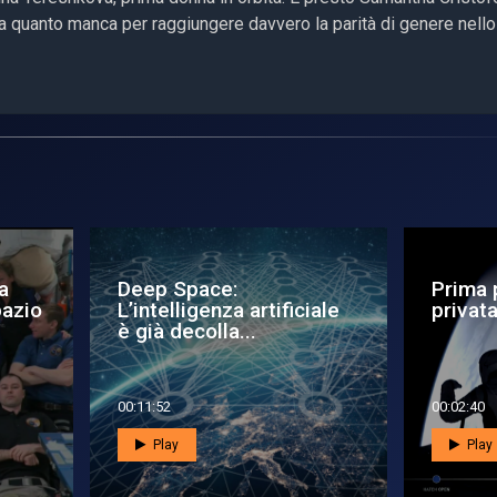
 quanto manca per raggiungere davvero la parità di genere nello
ep Space:
Prima passeggiata
ntelligenza artificiale
privata nello spazio
ià decolla...
1:52
00:02:40
Play
Play