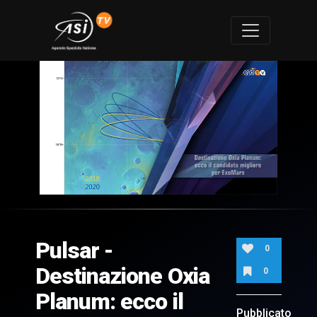
0
of
7
minutes,
Pulsar -
43
0
seconds
Destinazione Oxia
0
Planum: ecco il
Pubblicato