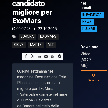
candidato
nei
canali
migliore per
IN EVIDENZA
ExoMars
NEWS
00:07:43
22.10.2015
PULSAR
EUROPA
EXOMARS
GIOVE
MARTE
VLT
Download
Video
(60.27
MB)
Questa settimana nel
magazine: Destinazione Oxia
Scarica
Planum: ecco il candidato
migliore per ExoMars
- Asteroidi e comete nel mare
di Europa - La danza
dell'amore nel cielo della