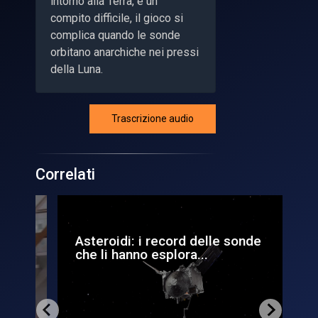
intorno alla Terra, è un
compito difficile, il gioco si
complica quando le sonde
orbitano anarchiche nei pressi
della Luna.
Trascrizione audio
Correlati
Asteroidi: i record delle sonde
De
che li hanno esplora...
per