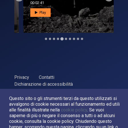
00:02:41
00:0
Play
Privacy
Contatti
Dichiarazione di accessibilità
ASI Agenzia Spaziale Italiana, 2026. P.Iva 03638121008
Questo sito o gli strumenti terzi da questo utilizzati si
Sviluppato da
LPM
avvalgono di cookie necessari al funzionamento ed utili
alle finalità illustrate nella
cookie policy
. Se vuoi
Seguici su:
saperne di più o negare il consenso a tutti o ad alcuni
cookie, consulta la cookie policy. Chiudendo questo
banner, scorrendo questa pagina, cliccando su un link o