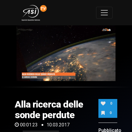
0
of
1
minute,
Alla ricerca delle
23
0
seconds
sonde perdute
0
00:01:23
10.03.2017
Pubblicato