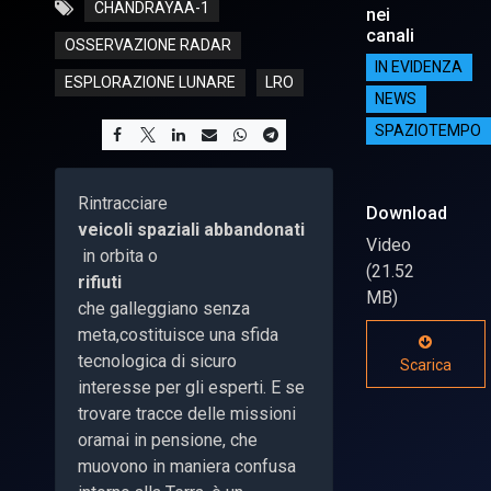
CHANDRAYAA-1
nei
canali
OSSERVAZIONE RADAR
IN EVIDENZA
ESPLORAZIONE LUNARE
LRO
NEWS
SPAZIOTEMPO
Rintracciare
Download
veicoli spaziali abbandonati
Video
in orbita o
(21.52
rifiuti
MB)
che galleggiano senza
meta,costituisce una sfida
tecnologica di sicuro
Scarica
interesse per gli esperti. E se
trovare tracce delle missioni
oramai in pensione, che
muovono in maniera confusa