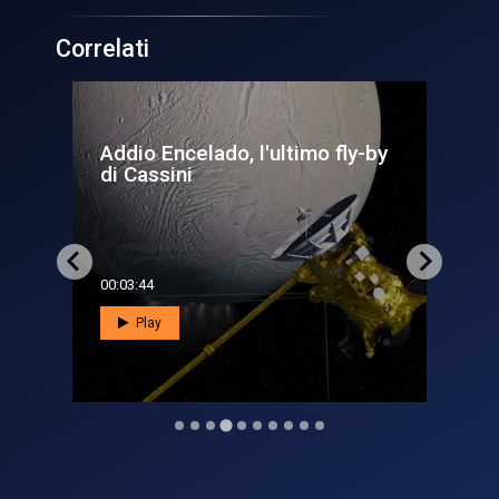
Correlati
fly-by
Cassini, melodia tra gli
anelli
00:02:12
Play