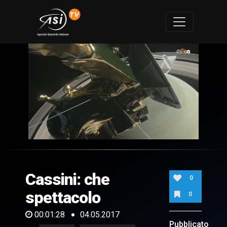
0
of
1
minute,
Cassini: che
28
0
seconds
spettacolo
0
00:01:28
04.05.2017
Pubblicato