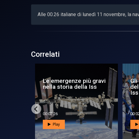
Alle 00.26 italiane di lunedì 11 novembre, la n
Correlati
ù gravi
Gli astronauti ‘in ritardo’
Sul
a Iss
della Soyuz sono sulla
pos
Iss
00:02:03
00:0
Play