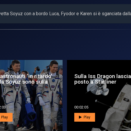
avetta Soyuz con a bordo Luca, Fyodor e Karen si è sganciata dall
la Iss Dragon lascia il
Futura, il replay del
to a Starliner
lancio
2:05
00:01:32
Play
Play