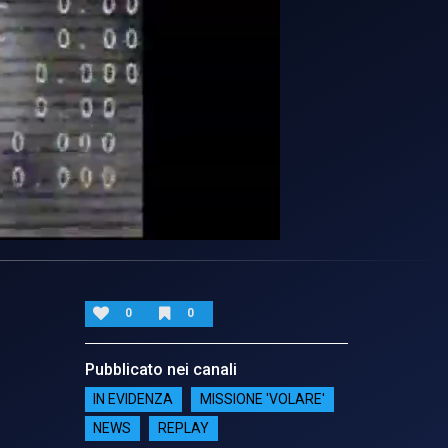
0
0
Pubblicato nei canali
IN EVIDENZA
MISSIONE 'VOLARE'
NEWS
REPLAY