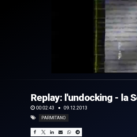
0
of
2
minutes,
Replay: l'undocking - la S
43
seconds
Volume
0%
00:02:43
09.12.2013
PARMITANO