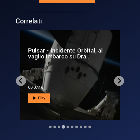
Correlati
 al
Deep Space: Gateway, l’Italia
protagonista per la pr...
00:16:48
Play