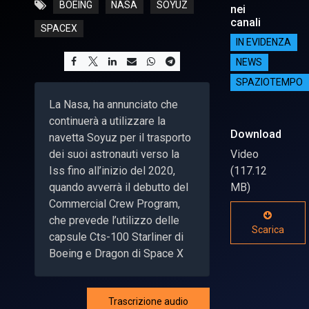
BOEING
NASA
SOYUZ
nei
canali
SPACEX
IN EVIDENZA
NEWS
SPAZIOTEMPO
La Nasa, ha annunciato che
continuerà a utilizzare la
Download
navetta Soyuz per il trasporto
dei suoi astronauti verso la
Video
Iss fino all’inizio del 2020,
(117.12
quando avverrà il debutto del
MB)
Commercial Crew Program,
che prevede l’utilizzo delle
Scarica
capsule Cts-100 Starliner di
Boeing e Dragon di Space X
Trascrizione audio