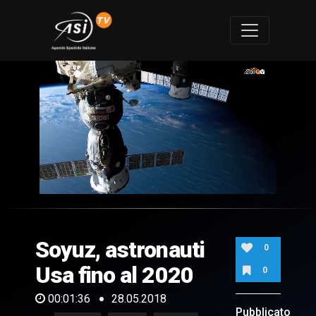
0
of
1
minute,
Soyuz, astronauti
36
0
seconds
Usa fino al 2020
0
00:01:36
28.05.2018
Pubblicato