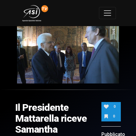
0
of
3
minutes,
Il Presidente
10
0
seconds
Mattarella riceve
0
Samantha
Pubblicato