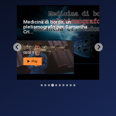
Un'Italiana nello spazio,
ntha
Samantha Cristoforetti pro...
00:03:49
Play