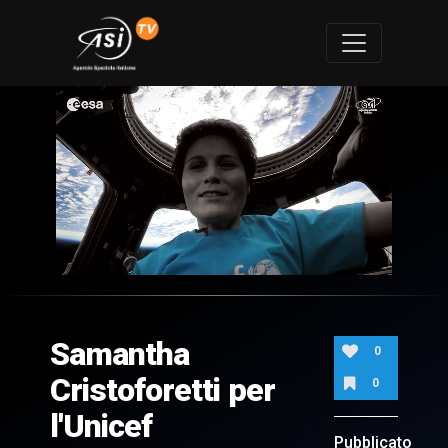
0
of
1
minute,
Samantha
4
0
seconds
Cristoforetti per
0
l'Unicef
Pubblicato