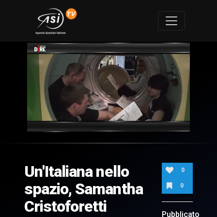
0
of
3
minutes,
Un'Italiana nello
49
0
seconds
spazio, Samantha
0
Cristoforetti
Pubblicato