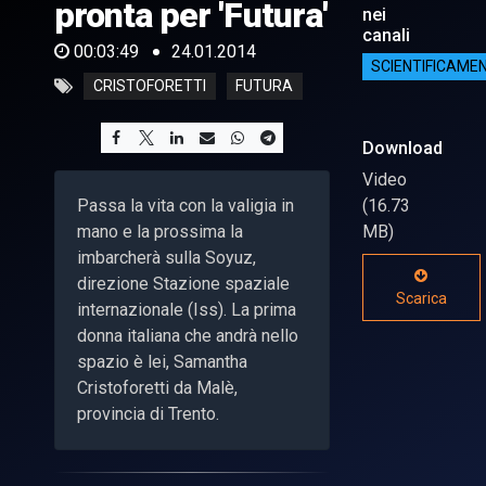
pronta per 'Futura'
nei
canali
00:03:49
24.01.2014
SCIENTIFICAME
CRISTOFORETTI
FUTURA
Download
Video
Passa la vita con la valigia in
(16.73
mano e la prossima la
MB)
imbarcherà sulla Soyuz,
direzione Stazione spaziale
Scarica
internazionale (Iss). La prima
donna italiana che andrà nello
spazio è lei, Samantha
Cristoforetti da Malè,
provincia di Trento.