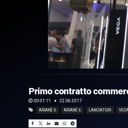
0
of
1
minute,
Primo contratto commerc
11
seconds
Volume
0%
00:01:11
22.06.2017
ARIANE 5
ARIANE 6
LANCIATORI
VEG