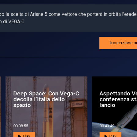
po la scelta di Ariane 5 come vettore che porterà in orbita l’erede
no di VEGA C
Trascrizione a
pettando Vega-C, la
Lancio di successo pe
nferenza stampa pre-
Sentinel‑1D, il guardia
cio
rad...
3:49
00:02:22
Play
Play