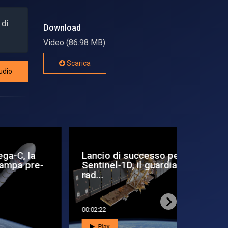
 di
Download
Video (86.98 MB)
Scarica
udio
r
Vega avanti
Antepri
no
tutta
2022
00:01:47
00:04:17
Play
Play