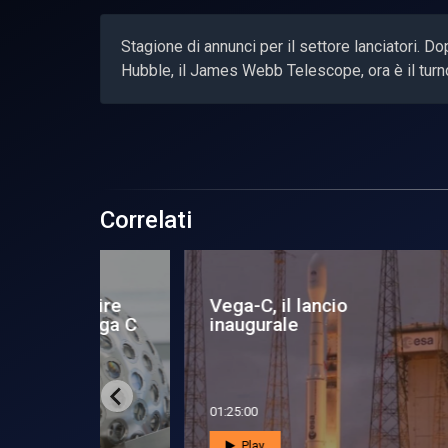
Stagione di annunci per il settore lanciatori. Do
Hubble, il James Webb Telescope, ora è il tur
Correlati
Deep Space: Con Vega-C
As
decolla l’Italia dello
co
spazio
lan
00:08:55
00:4
Play