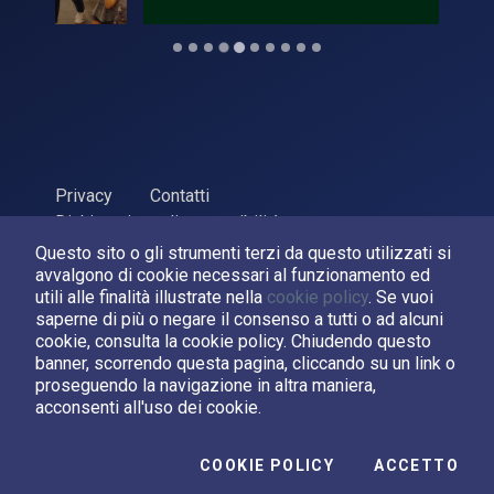
Privacy
Contatti
Dichiarazione di accessibilità
Questo sito o gli strumenti terzi da questo utilizzati si
ASI Agenzia Spaziale Italiana, 2026. P.Iva 03638121008
avvalgono di cookie necessari al funzionamento ed
Sviluppato da
LPM
utili alle finalità illustrate nella
cookie policy
. Se vuoi
saperne di più o negare il consenso a tutti o ad alcuni
cookie, consulta la cookie policy. Chiudendo questo
Seguici su:
banner, scorrendo questa pagina, cliccando su un link o
proseguendo la navigazione in altra maniera,
Asi su Facebook
Asi su X
Canale Asi su YouTube
acconsenti all'uso dei cookie.
I C
COOKIE POLICY
ACCETTO