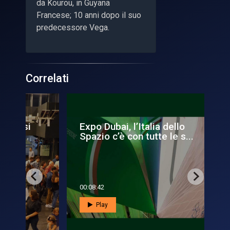
da Kourou, in Guyana
Francese; 10 anni dopo il suo
predecessore Vega.
Correlati
Expo Dubai, l’Italia dello
L'I
Spazio c’è con tutte le s...
un
00:08:42
00:0
Play