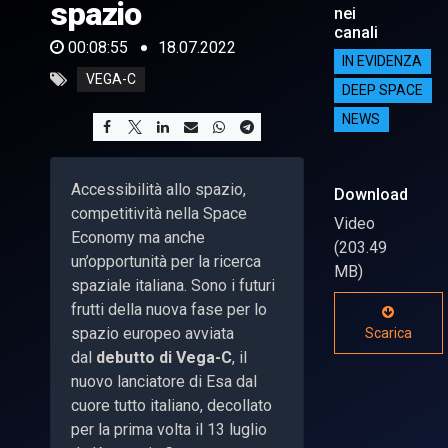
spazio
nei
canali
00:08:55
18.07.2022
IN EVIDENZA
VEGA-C
DEEP SPACE
NEWS
Accessibilità allo spazio,
Download
competitività nella Space
Video
Economy ma anche
(203.49
un’opportunità per la ricerca
MB)
spaziale italiana. Sono i futuri
frutti della nuova fase per lo
spazio europeo avviata
Scarica
dal
debutto di Vega-C
, il
nuovo lanciatore di Esa dal
cuore tutto italiano, decollato
per la prima volta il 13 luglio