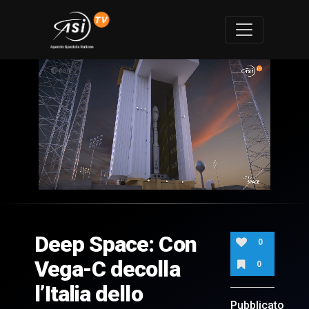
0
of
8
minutes,
Deep Space: Con
55
0
seconds
Vega-C decolla
0
l’Italia dello
Pubblicato