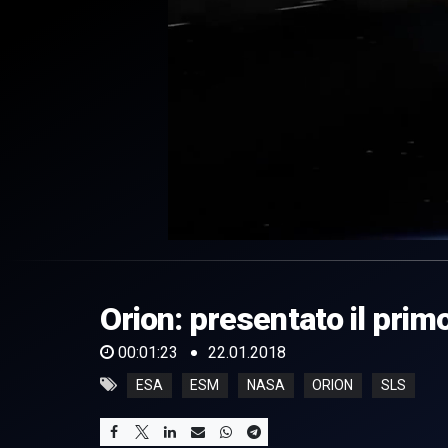
0
of
1
minute,
Orion: presentato il prim
23
seconds
Volume
0%
00:01:23
22.01.2018
ESA
ESM
NASA
ORION
SLS