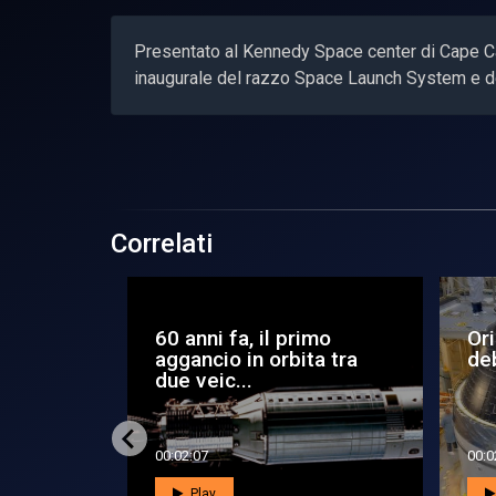
Presentato al Kennedy Space center di Cape Can
inaugurale del razzo Space Launch System e de
Correlati
 viaggio
Anche La Cina per la
X-
steroide
prima volta recupera il
aer
primo s...
Na
00:01:59
00:0
Play