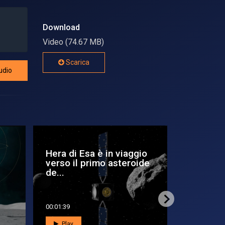
Download
Video (74.67 MB)
Scarica
udio
Il primo mosaico
Dodici m
cosmico di Euclid
minuti: i
Curiosit..
00:02:44
00:02:12
Play
Play