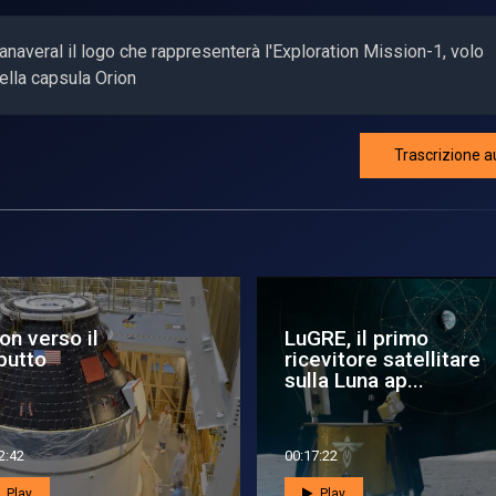
averal il logo che rappresenterà l'Exploration Mission-1, volo
lla capsula Orion
Trascrizione a
57 Maxwell, il primo
Il primo turista
eo elettrico della
lunare
sa
1:25
00:01:20
Play
Play