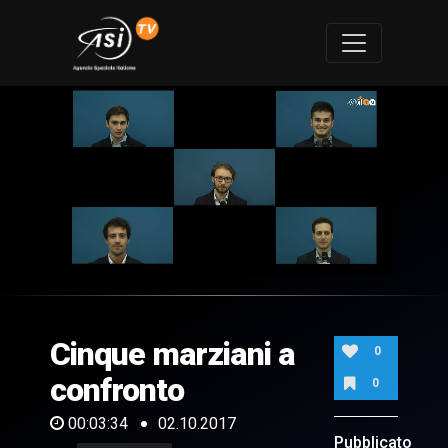
0
of
3
minutes,
Cinque marziani a
34
0
seconds
confronto
0
00:03:34
02.10.2017
Pubblicato