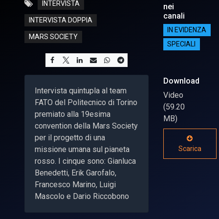
INTERVISTA
nei
canali
INTERVISTA DOPPIA
IN EVIDENZA
MARS SOCIETY
SPECIALI
Download
Intervista quintupla al team
Video
FATO del Politecnico di Torino
(59.20
premiato alla 19esima
MB)
convention della Mars Society
per il progetto di una
missione umana sul pianeta
Scarica
rosso. I cinque sono: Gianluca
Benedetti, Erik Garofalo,
Francesco Marino, Luigi
Mascolo e Dario Riccobono