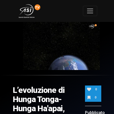
0
of
2
minutes,
L’evoluzione di
22
0
seconds
Hunga Tonga-
0
Hunga Ha'apai,
Pubblicato