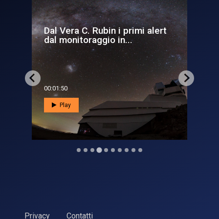
 alert
Con Vega C e Sentinel-1C
l’Italia è di nuovo in orbita
00:08:40
Play
Privacy
Contatti