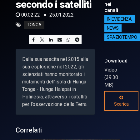
secondo i satelliti
nei
canali
00:02:22
25.01.2022
IN EVIDENZA
TONGA
NEWS
SPAZIOTEMPO
Dalla sua nascita nel 2015 alla
Download
sua esplosione nel 2022, gli
Video
scienziati hanno monitorato i
(39.30
mutamenti dell’isola di Hunga
MB)
Tonga - Hunga Haʻapai in
Polinesia, attraverso i satelliti
per l’osservazione della Terra.
Scarica
Correlati