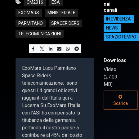
CM2016
ESA
nei
canali
EXOMARS
MINISTERIALE
IN EVIDENZA
PARMITANO
SPACERIDERS
NEWS
TELECOMUNICAZIONI
SPAZIOTEMPO
Download
ExoMars Luca Parmitano
Video
Space Riders
(27.09
telecomunicazione: sono
MB)
questi i 4 grandi obieetivi
raggiunti dall’Italia qui a
Scarica
Lucerna Su ExoMars l’Italia
con l’ASI ha compensato la
titubanza della germania,
portando il nostro paese a
contribuire al 45% del costo