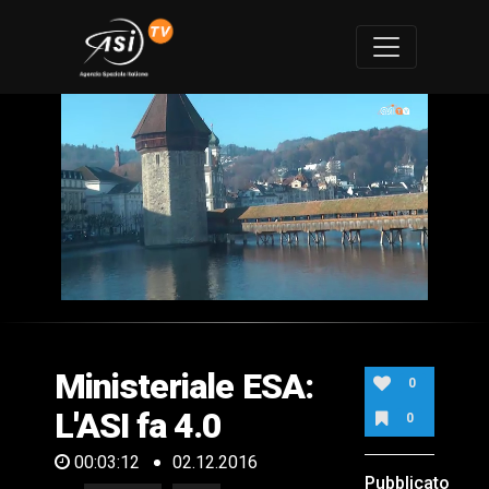
0
of
3
minutes,
Ministeriale ESA:
12
0
seconds
L'ASI fa 4.0
0
00:03:12
02.12.2016
Pubblicato