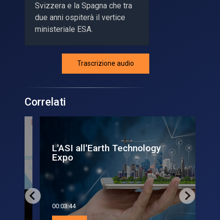
Svizzera e la Spagna che tra
due anni ospiterà il vertice
ministeriale ESA.
Trascrizione audio
Correlati
L'ASI all'Earth Technology
Da
Expo
più
00:03:44
00:0