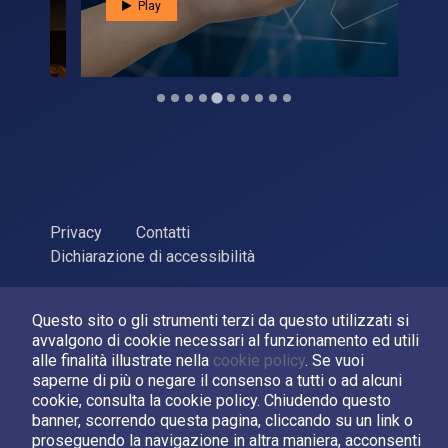
Play
Privacy
Contatti
Dichiarazione di accessibilità
ASI Agenzia Spaziale Italiana, 2026. P.Iva 03638121008
Questo sito o gli strumenti terzi da questo utilizzati si
Sviluppato da
LPM
avvalgono di cookie necessari al funzionamento ed utili
alle finalità illustrate nella
cookie policy
. Se vuoi
Seguici su:
saperne di più o negare il consenso a tutti o ad alcuni
cookie, consulta la cookie policy. Chiudendo questo
Asi su Facebook
Asi su X
Canale Asi su YouTube
banner, scorrendo questa pagina, cliccando su un link o
proseguendo la navigazione in altra maniera, acconsenti