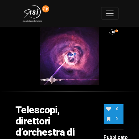
0
of
2
minutes,
Telescopi,
15
0
seconds
direttori
0
d’orchestra di
Pubblicato