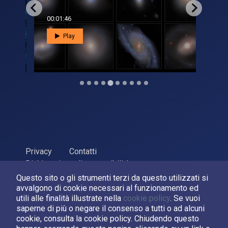
00:01:46
00:0
Play
Privacy
Contatti
Dichiarazione di accessibilità
Questo sito o gli strumenti terzi da questo utilizzati si
ASI Agenzia Spaziale Italiana, 2026. P.Iva 03638121008
avvalgono di cookie necessari al funzionamento ed
Sviluppato da
LPM
utili alle finalità illustrate nella
cookie policy
. Se vuoi
saperne di più o negare il consenso a tutti o ad alcuni
cookie, consulta la cookie policy. Chiudendo questo
Seguici su: