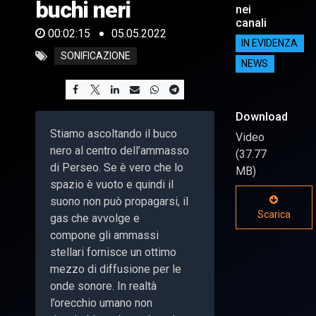
buchi neri
nei
canali
00:02:15
05.05.2022
IN EVIDENZA
SONIFICAZIONE
NEWS
Download
Stiamo ascoltando il buco
Video
nero al centro dell’ammasso
(37.77
di Perseo. Se è vero che lo
MB)
spazio è vuoto e quindi il
suono non può propagarsi, il
Scarica
gas che avvolge e
compone gli ammassi
stellari fornisce un ottimo
mezzo di diffusione per le
onde sonore. In realtà
l’orecchio umano non