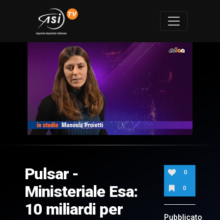
0
of
7
minutes,
Pulsar -
35
0
seconds
Ministeriale Esa:
0
10 miliardi per
Pubblicato