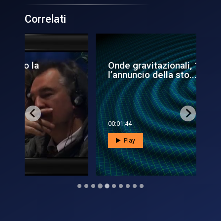
Correlati
Onde gravitazionali, 10 anni fa
IA
l’annuncio della sto...
bi
00:01:44
00:0
Play