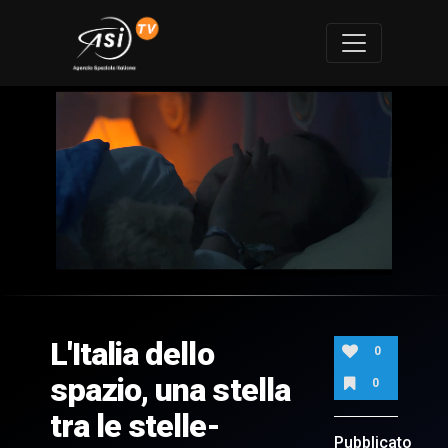
0
of
2
minutes,
L'Italia dello
20
0
seconds
spazio, una stella
0
tra le stelle-
Pubblicato