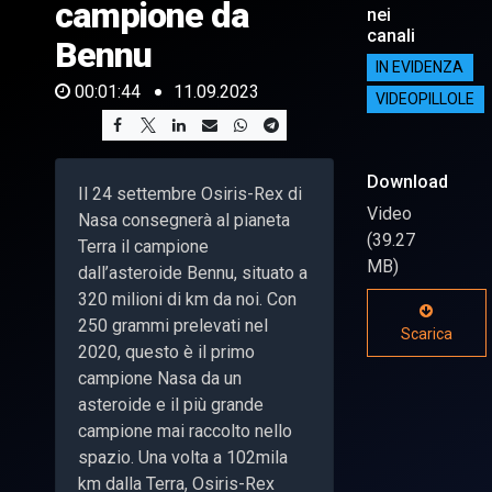
campione da
nei
canali
Bennu
IN EVIDENZA
00:01:44
11.09.2023
VIDEOPILLOLE
Download
Il 24 settembre Osiris-Rex di
Video
Nasa consegnerà al pianeta
(39.27
Terra il campione
MB)
dall’asteroide Bennu, situato a
320 milioni di km da noi. Con
250 grammi prelevati nel
Scarica
2020, questo è il primo
campione Nasa da un
asteroide e il più grande
campione mai raccolto nello
spazio. Una volta a 102mila
km dalla Terra, Osiris-Rex