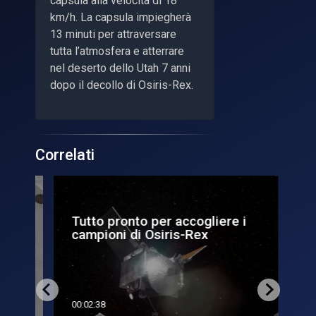
capsula alla velocità di 18
km/h. La capsula impiegherà
13 minuti per attraversare
tutta l’atmosfera e atterrare
nel deserto dello Utah 7 anni
dopo il decollo di Osiris-Rex.
Correlati
Tutto pronto per accogliere i
Ef
campioni di Osiris-Rex
Re
00:02:38
00:0