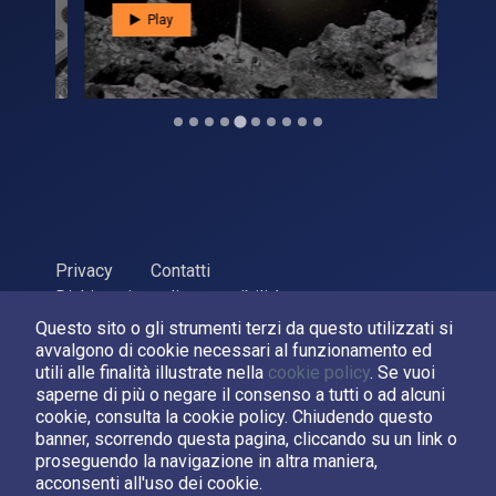
Play
Privacy
Contatti
Dichiarazione di accessibilità
Questo sito o gli strumenti terzi da questo utilizzati si
ASI Agenzia Spaziale Italiana, 2026. P.Iva 03638121008
avvalgono di cookie necessari al funzionamento ed
Sviluppato da
LPM
utili alle finalità illustrate nella
cookie policy
. Se vuoi
saperne di più o negare il consenso a tutti o ad alcuni
cookie, consulta la cookie policy. Chiudendo questo
Seguici su:
banner, scorrendo questa pagina, cliccando su un link o
proseguendo la navigazione in altra maniera,
Asi su Facebook
Asi su X
Canale Asi su YouTube
acconsenti all'uso dei cookie.