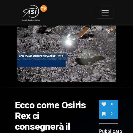
0
of
1
minute,
Ecco come Osiris
44
0
seconds
Rex ci
0
consegnerà il
Pubblicato