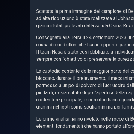
Scattata la prima immagine del campione di Ben
ad alta risoluzione è stata realizzata al Johns
grammi totali prelevati dalla sonda Osiris Rex n
Consegnato alla Terra il 24 settembre 2023, il c
causa di due bulloni che hanno opposto partico
Il team Nasa è stato così obbligato a individuar
sempre con l’obiettivo di preservare la purezz
La custodia costante della maggior parte del 
bloccato, durante il prelevamento, il meccanism
permesso a un po’ di polvere di fuoriuscire dall
più tardi, ossia subito dopo l’apertura della cap
contenitore principale, i ricercatori hanno quin
grammi richiesti come soglia minima per la mi
Le prime analisi hanno rivelato nelle rocce di 
elementi fondamentali che hanno portato all’origi