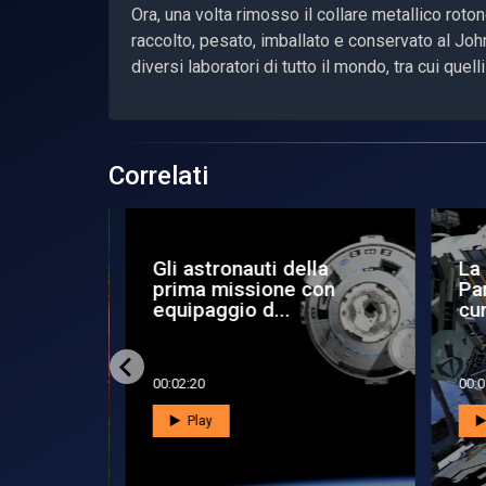
Ora, una volta rimosso il collare metallico rot
raccolto, pesato, imballato e conservato al Jo
diversi laboratori di tutto il mondo, tra cui quell
Correlati
Gli astronauti della
La
nere in
prima missione con
Par
equipaggio d...
cur
00:02:20
00:0
Play