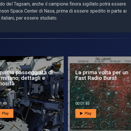
ondo del Tagsam, anche il campione finora sigillato potrà essere
hnson Space Center di Nasa, prima di essere spedito in parte ai
i italiani, per essere studiato.
 prima passeggiata di
La prima volta per un
mitano, dettagli e
Fast Radio Burst
iosità
1:48
00:01:55
Play
Play