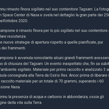
nu rimasto finora sigillato nel suo contenitore Tagsam. La fotog
on Space Center di Nasa e svela nel dettaglio la gran parte dei 25
ell’ottobre 2020.
ampione è rimasto finora per lo più sigillato nel suo contenitore 
lare resistenza.
e nuove strategie di apertura rispetto a quelle pianificate, pur
a dei frammenti.
campione è avvenuta nonostante alcuni grandi frammenti avesser
o di chiusura del Tagsam. Un evento inaspettato che, fin sa subit
’ambiente sigillato. Materiale per primo raccolto e analizzato 3 a
sula consegnata alla Terra da Osiris Rex. Ancor prima di liberare i
di raccolto materiale per un totale di 70 grammi, superando i 60
ssione Nasa.
Bennu la presenza di acqua e carbonio in abbondanza, ossia gli
ne della vita sulla Terra.