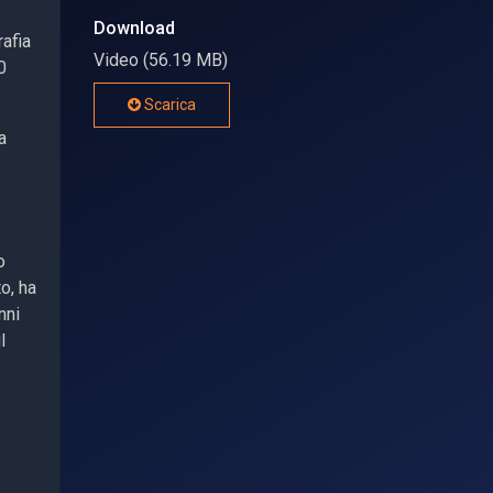
Download
rafia
Video (56.19 MB)
0
Scarica
a
o
o, ha
nni
l