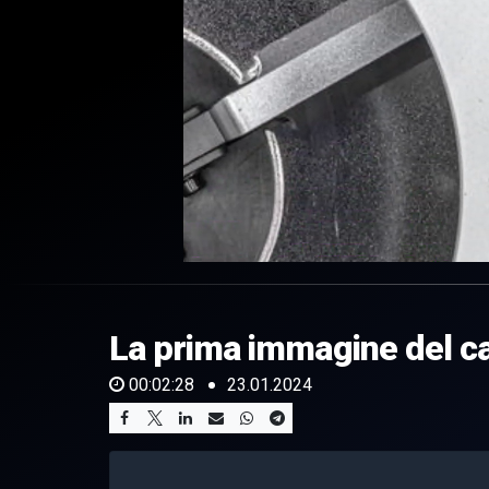
0
of
2
minutes,
La prima immagine del ca
28
seconds
Volume
0%
00:02:28
23.01.2024