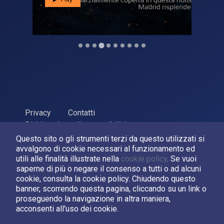
Privacy
Contatti
Dichiarazione di accessibilità
Questo sito o gli strumenti terzi da questo utilizzati si
ASI Agenzia Spaziale Italiana, 2026. P.Iva 03638121008
avvalgono di cookie necessari al funzionamento ed
Sviluppato da
LPM
utili alle finalità illustrate nella
cookie policy
. Se vuoi
saperne di più o negare il consenso a tutti o ad alcuni
cookie, consulta la cookie policy. Chiudendo questo
Seguici su:
banner, scorrendo questa pagina, cliccando su un link o
proseguendo la navigazione in altra maniera,
Asi su Facebook
Asi su X
Canale Asi su YouTube
acconsenti all'uso dei cookie.