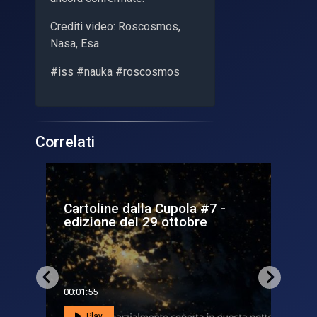
Crediti video: Roscosmos,
Nasa, Esa
#iss #nauka #roscosmos
Correlati
Cartoline dalla Cupola - La
Ca
Terra vista dalla Iss #2
ed
00:02:24
00:
Play