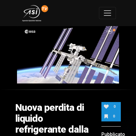
0
of
1
minute,
Nuova perdita di
22
0
seconds
liquido
0
refrigerante dalla
Pubblicato