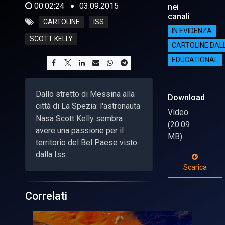
00:02:24
03.09.2015
nei
canali
CARTOLINE
ISS
IN EVIDENZA
SCOTT KELLY
CARTOLINE DAL
EDUCATIONAL
Dallo stretto di Messina alla
Download
città di La Spezia: l'astronauta
Video
Nasa Scott Kelly sembra
(20.09
avere una passione per il
MB)
territorio del Bel Paese visto
dalla Iss
Scarica
Correlati