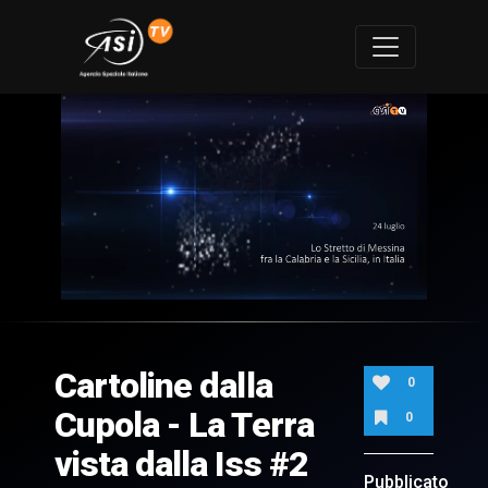
0
of
2
minutes,
Cartoline dalla
24
0
seconds
Cupola - La Terra
0
vista dalla Iss #2
Pubblicato