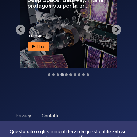
telescopio a raggi X sul lanci...
00:02:04
Play
Privacy
Contatti
Dichiarazione di accessibilità
Questo sito o gli strumenti terzi da questo utilizzati si
ASI Agenzia Spaziale Italiana, 2026. P.Iva 03638121008