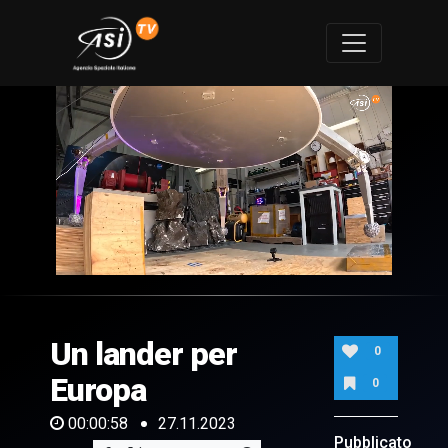
0
of
58
seconds
Un lander per
0
Europa
0
00:00:58
27.11.2023
Pubblicato