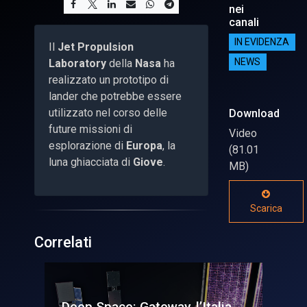
nei
canali
IN EVIDENZA
Il
Jet Propulsion
Laboratory
della
Nasa
ha
NEWS
realizzato un prototipo di
lander che potrebbe essere
utilizzato nel corso delle
Download
future missioni di
Video
esplorazione di
Europa
, la
(81.01
luna ghiacciata di
Giove
.
MB)
Scarica
Correlati
alia
Un lander lunare e un