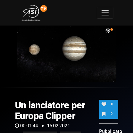
0
of
1
minute,
Un lanciatore per
44
0
seconds
Europa Clipper
0
00:01:44
15.02.2021
Pubblicato