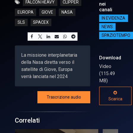
FALCON HEAVY
CLIPPER
nei
canali
EUROPA
GIOVE
NASA
IN EVIDENZA
SLS
SPACEX
NEWS
SPAZIOTEMPO
La missione interplanetaria
Download
della Nasa diretta verso il
Video
satellite di Giove, Europa
(115.49
verrà lanciata nel 2024
MB)
Trascrizione audio
Scarica
Correlati