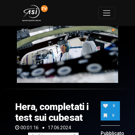
0
of
1
minute,
Hera, completati i
16
0
seconds
test sui cubesat
0
00:01:16
17.06.2024
Pubblicato