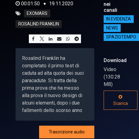
00:01:50
19.11.2020
nei
canali
EXOMARS
IN EVIDENZA
ROSALIND FRANKLIN
NEWS
SPAZIOTEMPO
Rosalind Franklin ha
Download
completato il primo test di
Video
caduta ad alta quota dei suoi
(130.28
paracadute. Si tratta della
MB)
prima prova che ha messo
alla prova il nuovo design di
alcuni elementi, dopo i due
Scarica
fallimenti dello scorso anno
Trascrizione audio