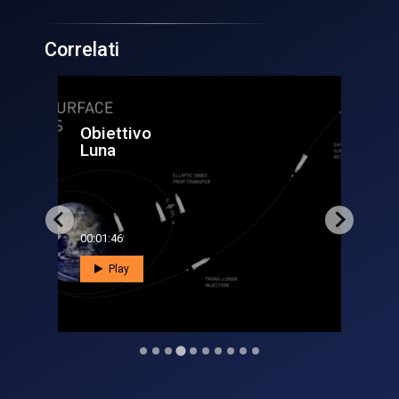
Correlati
ExoMars
Science
00:02:02
Play