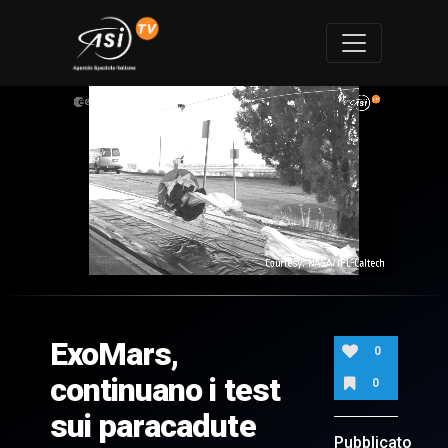
0
of
1
minute,
ExoMars,
50
0
seconds
continuano i test
0
sui paracadute
Pubblicato