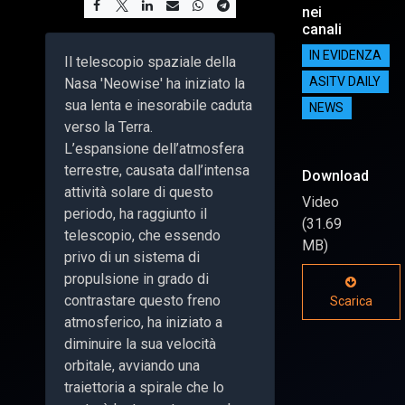
nei
canali
IN EVIDENZA
Il telescopio spaziale della
Nasa 'Neowise' ha iniziato la
ASITV DAILY
sua lenta e inesorabile caduta
NEWS
verso la Terra.
L’espansione dell’atmosfera
terrestre, causata dall’intensa
Download
attività solare di questo
Video
periodo, ha raggiunto il
(31.69
telescopio, che essendo
MB)
privo di un sistema di
propulsione in grado di
contrastare questo freno
Scarica
atmosferico, ha iniziato a
diminuire la sua velocità
orbitale, avviando una
traiettoria a spirale che lo