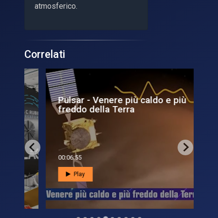
atmosferico.
Correlati
ra
Pulsar - Venere più caldo e più
Pu
freddo della Terra
l'
os
00:06:55
00:0
Play