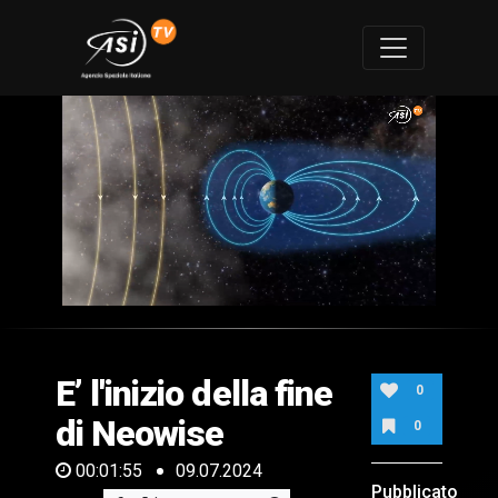
0
of
1
minute,
E’ l'inizio della fine
55
0
seconds
di Neowise
0
00:01:55
09.07.2024
Pubblicato