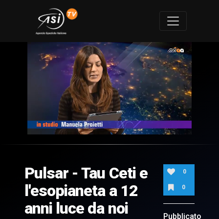
0
of
6
minutes,
Pulsar - Tau Ceti e
42
0
seconds
l'esopianeta a 12
0
anni luce da noi
Pubblicato