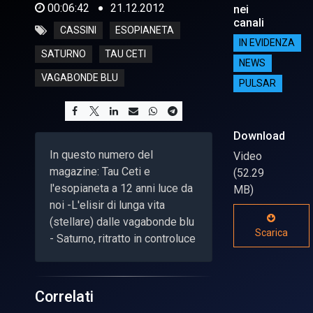
00:06:42
21.12.2012
nei
canali
CASSINI
ESOPIANETA
IN EVIDENZA
SATURNO
TAU CETI
NEWS
VAGABONDE BLU
PULSAR
Download
In questo numero del
Video
magazine: Tau Ceti e
(52.29
l'esopianeta a 12 anni luce da
MB)
noi -L'elisir di lunga vita
(stellare) dalle vagabonde blu
Scarica
- Saturno, ritratto in controluce
Correlati