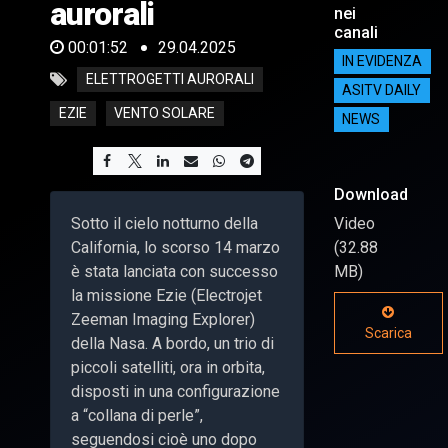
aurorali
nei
canali
00:01:52
29.04.2025
IN EVIDENZA
ELETTROGETTI AURORALI
ASITV DAILY
EZIE
VENTO SOLARE
NEWS
Download
Sotto il cielo notturno della
Video
California, lo scorso 14 marzo
(32.88
è stata lanciata con successo
MB)
la missione Ezie (Electrojet
Zeeman Imaging Explorer)
Scarica
della Nasa. A bordo, un trio di
piccoli satelliti, ora in orbita,
disposti in una configurazione
a “collana di perle”,
seguendosi cioè uno dopo