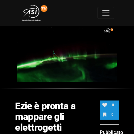
0
of
1
minute,
Ezie è pronta a
52
0
seconds
mappare gli
0
elettrogetti
Pubblicato