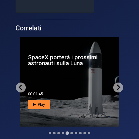
Correlati
SpaceX porterà i prossimi
As
astronauti sulla Luna
Ex
00:01:45
00:0
Play