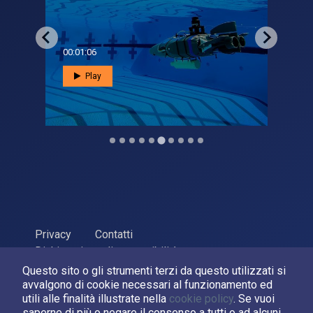
00:01:06
00:0
Play
Privacy
Contatti
Dichiarazione di accessibilità
Questo sito o gli strumenti terzi da questo utilizzati si
ASI Agenzia Spaziale Italiana, 2026. P.Iva 03638121008
avvalgono di cookie necessari al funzionamento ed
Sviluppato da
LPM
utili alle finalità illustrate nella
cookie policy
. Se vuoi
saperne di più o negare il consenso a tutti o ad alcuni