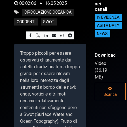
00:02:06
16.05.2025
nei
canali
CIRCOLAZIONE OCEANICA
IN EVIDENZA
CORRENTI
SWOT
ASITV DAILY
NEWS
Troppo piccoli per essere
Download
osservati chiaramente dai
Video
satelliti tradizionali, ma troppo
(36.19
grandi per essere rilevati
MB)
nella loro interezza dagli
strumenti a bordo delle navi:
onde, vortici e altri moti
Scarica
oceanici relativamente
contenuti non sfuggono però
a Swot (Surface Water and
Ocean Topography). Frutto di