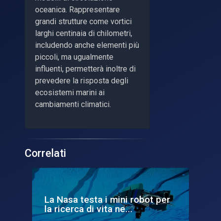
oceanica. Rappresentare
grandi strutture come vortici
larghi centinaia di chilometri,
includendo anche elementi più
piccoli, ma ugualmente
influenti, permetterà inoltre di
prevedere la risposta degli
ecosistemi marini ai
cambiamenti climatici.
Correlati
La Nasa testa i mini robot per
Hub
la ricerca di vita ne...
ga