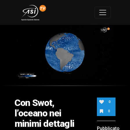
0
of
2
minutes,
Con Swot,
6
0
seconds
l’oceano nei
0
minimi dettagli
Pubblicato