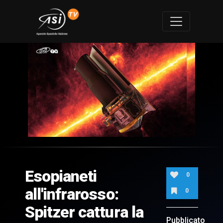
0
of
3
minutes,
Esopianeti
17
0
seconds
all'infrarosso:
0
Spitzer cattura la
Pubblicato