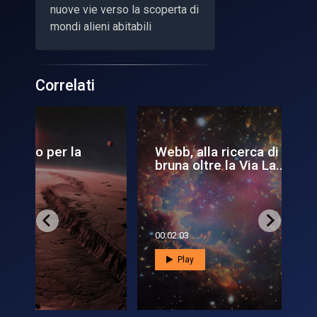
nuove vie verso la scoperta di
mondi alieni abitabili
Correlati
Webb, alla ricerca di una nana
DE
bruna oltre la Via La...
gra
ac
00:02:03
00:1
Play