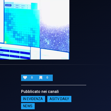
0
0
Pubblicato nei canali
IN EVIDENZA
ASITV DAILY
NEWS