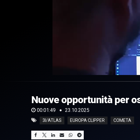
0
of
1
minute,
Nuove opportunità per os
49
seconds
Volume
0%
00:01:49
23.10.2025
3I/ATLAS
EUROPA CLIPPER
COMETA