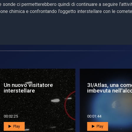
ue sonde ci permetterebbero quindi di continuare a seguire l’attivi
one chimica e confrontando l’oggetto interstellare con le comete
 nuovo visitatore
3I/Atlas, una cometa
erstellare
imbevuta nell'alcol
2:25
00:01:44
Play
Play