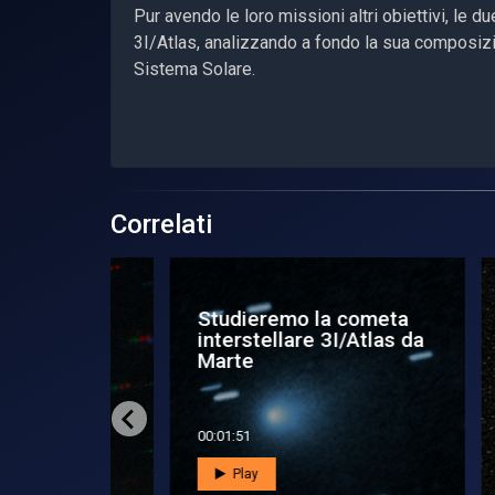
Pur avendo le loro missioni altri obiettivi, le d
3I/Atlas, analizzando a fondo la sua composizi
Sistema Solare.
Correlati
 più
Studieremo la cometa
Un
interstellare 3I/Atlas da
int
Marte
00:01:51
00:0
Play