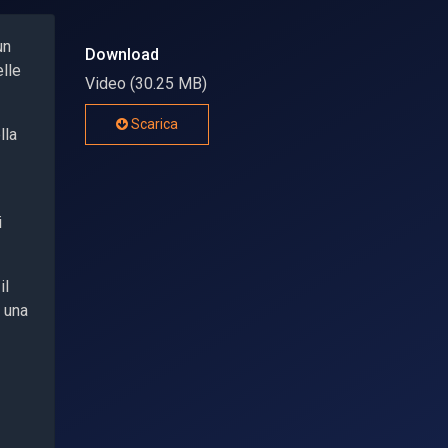
un
Download
elle
Video (30.25 MB)
Scarica
lla
i
il
- una