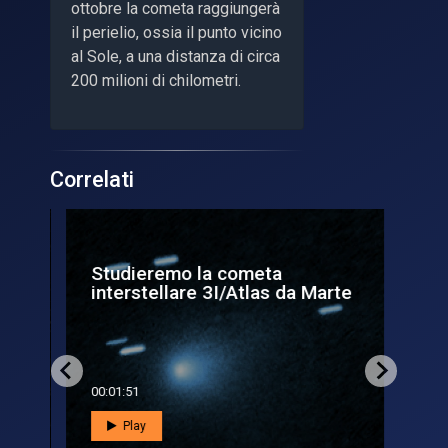
ottobre la cometa raggiungerà
il perielio, ossia il punto vicino
al Sole, a una distanza di circa
200 milioni di chilometri.
Correlati
Studieremo la cometa
3I
interstellare 3I/Atlas da Marte
nel
00:01:51
00:0
Play