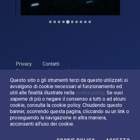
Privacy
Contatti
Dichiarazione di accessibilità
Questo sito o gli strumenti terzi da questo utilizzati si
ASI Agenzia Spaziale Italiana, 2026. P.Iva 03638121008
avvalgono di cookie necessari al funzionamento ed
Sviluppato da
LPM
utili alle finalità illustrate nella
cookie policy
. Se vuoi
saperne di più o negare il consenso a tutti o ad alcuni
cookie, consulta la cookie policy. Chiudendo questo
Seguici su:
banner, scorrendo questa pagina, cliccando su un link o
proseguendo la navigazione in altra maniera,
Asi su Facebook
Asi su X
Canale Asi su YouTube
acconsenti all'uso dei cookie.