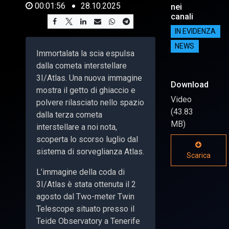
00:01:56
28.10.2025
nei
canali
IN EVIDENZA
NEWS
Immortalata la scia espulsa
dalla cometa interstellare
3I/Atlas. Una nuova immagine
Download
mostra il getto di ghiaccio e
Video
polvere rilasciato nello spazio
(43.83
dalla terza cometa
MB)
interstellare a noi nota,
scoperta lo scorso luglio dal
sistema di sorveglianza Atlas.
Scarica
L’immagine della coda di
3I/Atlas è stata ottenuta il 2
agosto dal Two-meter Twin
Telescope situato presso il
Teide Observatory a Tenerife