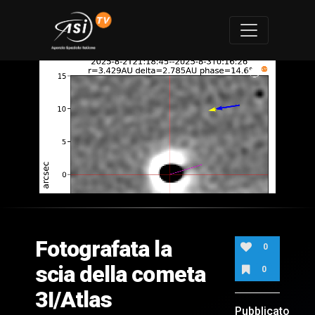
0
of
1
minute,
Fotografata la
56
0
seconds
scia della cometa
0
3I/Atlas
Pubblicato