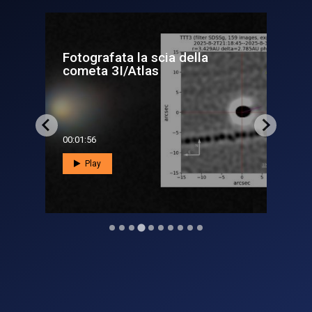
 della
Il carattere imprevedibile
della magnetosfera terrestre
00:02:02
Play