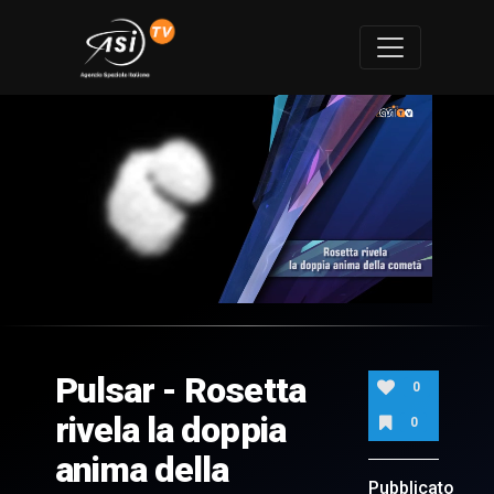
0
of
6
minutes,
Pulsar - Rosetta
17
0
seconds
rivela la doppia
0
anima della
Pubblicato