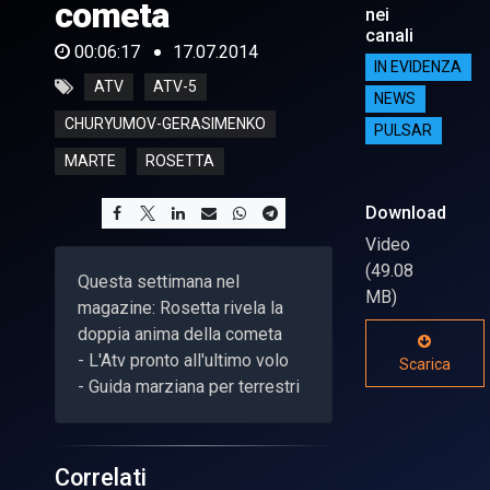
cometa
nei
canali
00:06:17
17.07.2014
IN EVIDENZA
ATV
ATV-5
NEWS
CHURYUMOV-GERASIMENKO
PULSAR
MARTE
ROSETTA
Download
Video
(49.08
Questa settimana nel
MB)
magazine: Rosetta rivela la
doppia anima della cometa
- L'Atv pronto all'ultimo volo
Scarica
- Guida marziana per terrestri
Correlati