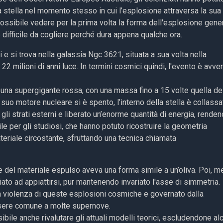
a stella nel momento stesso in cui l’esplosione attraversa la sua
possibile vedere per la prima volta la forma dell'esplosione gene
difficile da cogliere perché dura appena qualche ora.
 si trova nella galassia Ngc 3621, situata a sua volta nella
22 milioni di anni luce. In termini cosmici quindi, l'evento è avve
a una supergigante rossa, con una massa fino a 15 volte quella de
suo motore nucleare si è spento, l’interno della stella è collassa
gli strati esterni e liberato un’enorme quantità di energia, renden
 per gli studiosi, che hanno potuto ricostruire la geometria
teriale circostante, sfruttando una tecnica chiamata
iale del materiale espulso aveva una forma simile a un’oliva. Poi, m
ato ad appiattirsi, pur mantenendo invariato l'asse di simmetria.
la violenza di queste esplosioni cosmiche e governato dalla
ssere comune a molte supernove.
ile anche rivalutare gli attuali modelli teorici, escludendone al