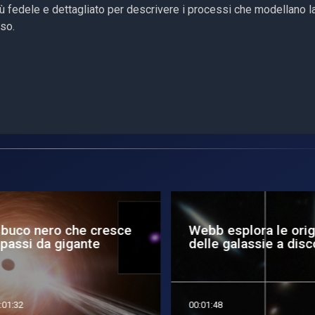
iù fedele e dettagliato per descrivere i processi che modellano la
rso.
 buco nero che cresce
Webb esplora le origin
passi da gigante
delle galassie a disco
1:32
00:01:48