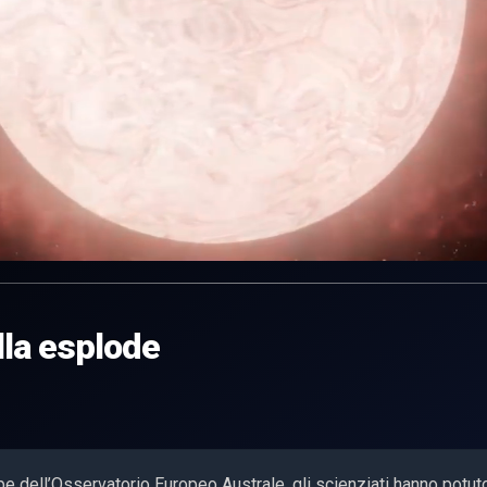
lla esplode
e dell’Osservatorio Europeo Australe, gli scienziati hanno potut