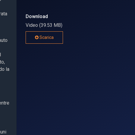
rata
Download
Video (39.53 MB)
Scarica
nuto
l
to,
do la
entre
cuni