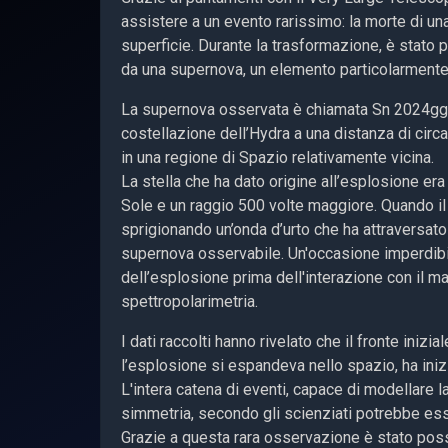
assistere a un evento rarissimo: la morte di un
superficie. Durante la trasformazione, è stato 
da una supernova, un elemento particolarmente 
La supernova osservata è chiamata Sn 2024ggi e
costellazione dell’Hydra a una distanza di circa 
in una regione di Spazio relativamente vicina.
La stella che ha dato origine all’esplosione er
Sole e un raggio 500 volte maggiore. Quando il 
sprigionando un’onda d’urto che ha attraversato 
supernova osservabile. Un'occasione imperdibile
dell’esplosione prima dell'interazione con il ma
spettropolarimetria.
I dati raccolti hanno rivelato che il fronte iniz
l’esplosione si espandeva nello spazio, ha inizi
L'intera catena di eventi, capace di modellare 
simmetria, secondo gli scienziati potrebbe e
Grazie a questa rara osservazione è stato possib