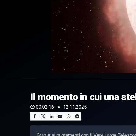
0
of
2
minutes,
Il momento in cui una ste
16
seconds
Volume
0%
00:02:16
12.11.2025
Grazie ai puntamenti con il Very Large Telescop