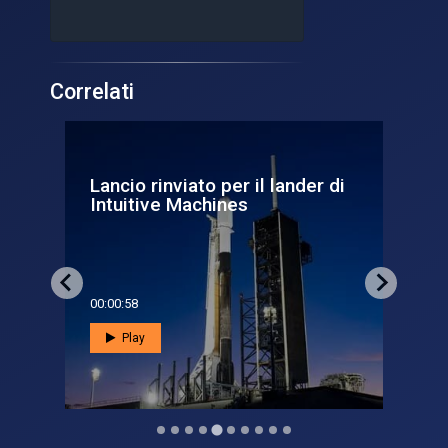
Correlati
Lancio rinviato per il lander di
Ori
Intuitive Machines
si
00:00:58
00:0
Play