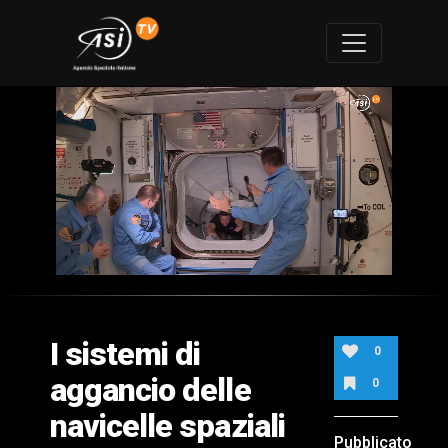
0
of
2
minutes,
I sistemi di
35
0
seconds
aggancio delle
0
navicelle spaziali
Pubblicato