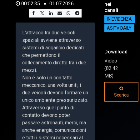
00:02:35
01.07.2026
nei
canali
IN EVIDENZA
ASITV DAILY
L’attracco tra due veicoli
spaziali avviene attraverso
sistemi di aggancio dedicati
Download
che permettono il
Video
collegamento diretto tra i due
(82.42
mezzi.
MB)
Non è solo un con tatto
meccanico, una volta uniti, i
due veicoli devono formare un
Scarica
unico ambiente pressurizzato.
Attraverso quel punto di
contatto devono poter
passare astronauti, merci, ma
anche energia, comunicazioni
e tutti i sistemi necessari al