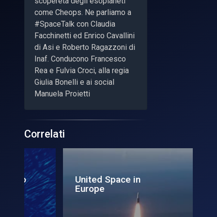
scopereta degli esopianeti
come Cheops. Ne parliamo a
#SpaceTalk con Claudia
Facchinetti ed Enrico Cavallini
di Asi e Roberto Ragazzoni di
Inaf. Conducono Francesco
Rea e Fulvia Croci, alla regia
Giulia Bonelli e ai social
Manuela Proietti
Correlati
United Space in
In
Europe
Sm