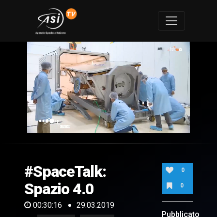
0
of
30
minutes,
#SpaceTalk:
16
0
seconds
Spazio 4.0
0
00:30:16
29.03.2019
Pubblicato