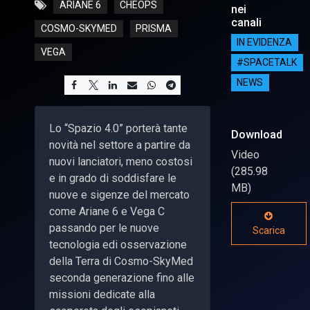
ARIANE 6
CHEOPS
nei
canali
COSMO-SKYMED
PRISMA
IN EVIDENZA
VEGA
#SPACETALK
NEWS
Lo “Spazio 4.0” porterà tante
Download
novità nel settore a partire da
Video
nuovi lanciatori, meno costosi
(285.98
e in grado di soddisfare le
MB)
nuove e sigenze del mercato
come Ariane 6 e Vega C
passando per le nuove
Scarica
tecnologia edi osservazione
della Terra di Cosmo-SkyMed
seconda generazione fino alle
missioni dedicate alla