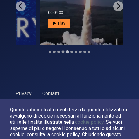
00:04:00
00:0
Play
Privacy
Contatti
Dichiarazione di accessibilità
Questo sito o gli strumenti terzi da questo utilizzati si
ASI Agenzia Spaziale Italiana, 2026. P.Iva 03638121008
avvalgono di cookie necessari al funzionamento ed
Sviluppato da
LPM
utili alle finalità illustrate nella
cookie policy
. Se vuoi
saperne di più o negare il consenso a tutti o ad alcuni
cookie, consulta la cookie policy. Chiudendo questo
Seguici su: