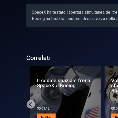
SpaceX ha testato l'apertura simultanea dei t
Boeing ha testato i sistemi di sicurezza della 
Correlati
sta in
Nello spazio a testa in
Nel
giù #1
gi
00:05:01
00:0
Play