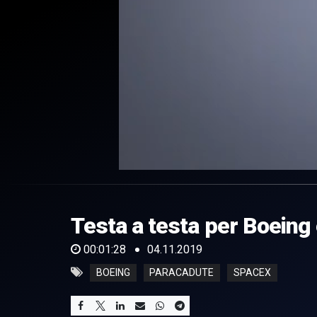
0
of
1
minute,
Testa a testa per Boeing
28
seconds
Volume
0%
00:01:28
04.11.2019
BOEING
PARACADUTE
SPACEX