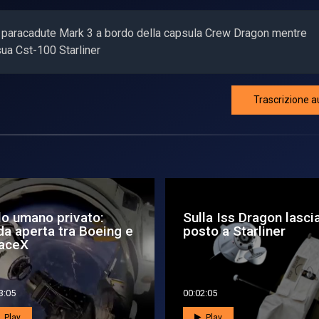
re paracadute Mark 3 a bordo della capsula Crew Dragon mentre
sua Cst-100 Starliner
Trascrizione a
lo spazio a testa in
Sono rientrati a Terra 
ù #2
astronauti Starliner
bloc...
4:40
00:01:38
Play
Play