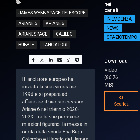
nei
canali
JAMES WEBB SPACE TELESCOPE
IN EVIDENZA
ARIANE 5
ARIANE 6
NEWS
ARIANESPACE
GALILEO
SPAZIOTEMPO
HUBBLE
LANCIATORI
Download
Video
(86.76
Il lanciatore europeo ha
MB)
iniziato la sua carriera nel
1996 e si prepara ad
affiancare il suo successore
Scarica
Ariane 6 nel triennio 2020-
2023. Tra le sue prossime
missioni figurano la messa in
orbita della sonda Esa Bepi
Colombo e il lancio del James