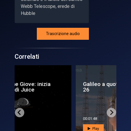
Webb Telescope, erede di
Hubble
Trascrizione audio
Correlati
Galileo a quota
In
26
ri
00:01:48
00:
Play