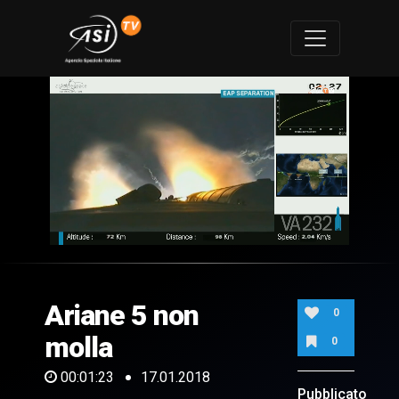
0
of
1
minute,
Ariane 5 non
23
0
seconds
molla
0
00:01:23
17.01.2018
Pubblicato