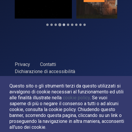
Privacy
Contatti
Dichiarazione di accessibilità
ASI Agenzia Spaziale Italiana, 2026. P.Iva 03638121008
Questo sito o gli strumenti terzi da questo utilizzati si
Sviluppato da
LPM
avvalgono di cookie necessari al funzionamento ed utili
alle finalità illustrate nella
cookie policy
. Se vuoi
saperne di più o negare il consenso a tutti o ad alcuni
Seguici su:
cookie, consulta la cookie policy. Chiudendo questo
banner, scorrendo questa pagina, cliccando su un link o
Asi su Facebook
Asi su X
Canale Asi su YouTube
proseguendo la navigazione in altra maniera, acconsenti
all'uso dei cookie.