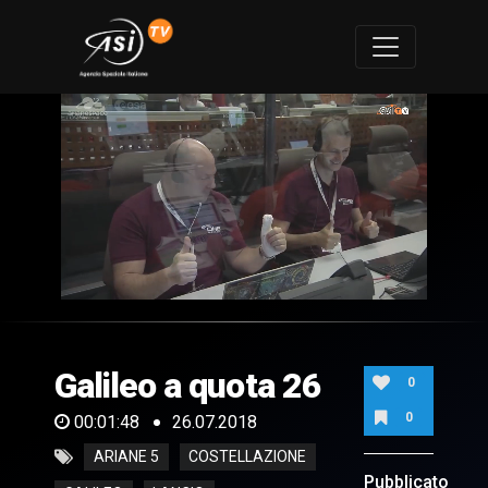
0
of
1
minute,
Galileo a quota 26
48
0
seconds
0
00:01:48
26.07.2018
ARIANE 5
COSTELLAZIONE
Pubblicato