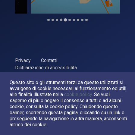
Privacy
Contatti
Dichiarazione di accessibilità
ASI Agenzia Spaziale Italiana, 2026. P.Iva 03638121008
Questo sito o gli strumenti terzi da questo utilizzati si
Sviluppato da
LPM
avvalgono di cookie necessari al funzionamento ed utili
alle finalità illustrate nella
cookie policy
. Se vuoi
saperne di più o negare il consenso a tutti o ad alcuni
Seguici su:
cookie, consulta la cookie policy. Chiudendo questo
banner, scorrendo questa pagina, cliccando su un link o
Asi su Facebook
Asi su X
Canale Asi su YouTube
proseguendo la navigazione in altra maniera, acconsenti
all'uso dei cookie.