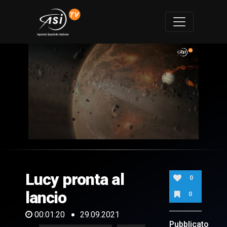
0
of
1
minute,
Lucy pronta al
20
0
seconds
lancio
0
00:01:20
29.09.2021
Pubblicato