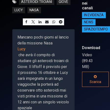
ASTEROIDI TROIANI
GIOVE
nei
canali
LUCY
NASA
IN EVIDENZA
NEWS
SPAZIOTEMPO
Mancano pochi giorni al lancio
della missione Nasa
Download
Lucy
che avrà il compito di
Video
studiare gli asteroidi troiani di
(89.43
Giove. Il liftoff è previsto per
MB)
il prossimo 16 ottobre e Lucy
sarà impegnata in un lungo
Scarica
viaggioche la porterà ad
osservare otto asteroidi mai
visti prima in una missione di
12 anni con un singolo veicolo
spaziale