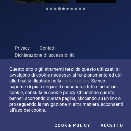
Privacy
Contatti
Dichiarazione di accessibilità
ASI Agenzia Spaziale Italiana, 2026. P.Iva 03638121008
Questo sito o gli strumenti terzi da questo utilizzati si
Sviluppato da
LPM
avvalgono di cookie necessari al funzionamento ed utili
alle finalità illustrate nella
cookie policy
. Se vuoi
saperne di più o negare il consenso a tutti o ad alcuni
Seguici su:
cookie, consulta la cookie policy. Chiudendo questo
banner, scorrendo questa pagina, cliccando su un link o
Asi su Facebook
Asi su X
Canale Asi su YouTube
proseguendo la navigazione in altra maniera, acconsenti
all'uso dei cookie.
I C
COOKIE POLICY
ACCETTO