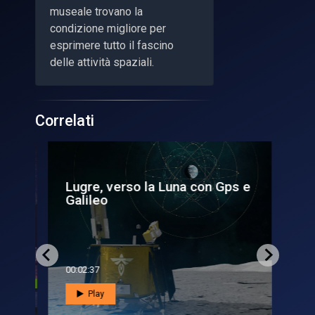
museale trovano la
condizione migliore per
esprimere tutto il fascino
delle attività spaziali.
Correlati
Lugre, verso la Luna con Gps e
L’
Galileo
Ve
00:02:37
00:0
Play