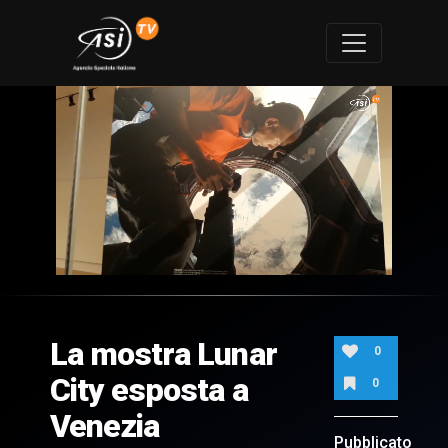
0
of
2
minutes,
La mostra Lunar
0
0
City esposta a
0
Venezia
Pubblicato