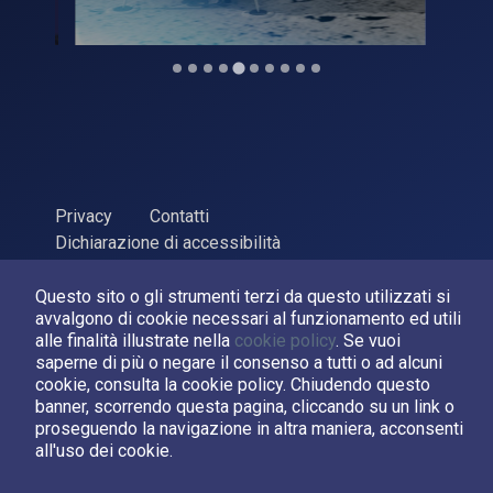
Privacy
Contatti
Dichiarazione di accessibilità
ASI Agenzia Spaziale Italiana, 2026. P.Iva 03638121008
Questo sito o gli strumenti terzi da questo utilizzati si
Sviluppato da
LPM
avvalgono di cookie necessari al funzionamento ed utili
alle finalità illustrate nella
cookie policy
. Se vuoi
saperne di più o negare il consenso a tutti o ad alcuni
Seguici su:
cookie, consulta la cookie policy. Chiudendo questo
banner, scorrendo questa pagina, cliccando su un link o
Asi su Facebook
Asi su X
Canale Asi su YouTube
proseguendo la navigazione in altra maniera, acconsenti
all'uso dei cookie.