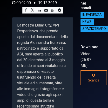
00:02:00
19.12.2019
nei
canali
IN EVIDENZA
NEWS
La mostra Lunar City, vivi
SPAZIOTEMPO
l’esperienza, che prende
spunto dal documentario della
regista Alessandra Bonavina,
Download
patrocinato e supportato da
Video
ASI, sarà aperta al pubblico
(26.87
dal 20 dicembre al 3 maggio
MB)
offrendo ai suoi visitatori una
esperienza di vissuto
usufruendo della realtà
Scarica
virtuale ed aumentata, oltre
alle immagini fotografiche e
video che grazie agli spazi
ampi di questa bella e
recentissima struttura