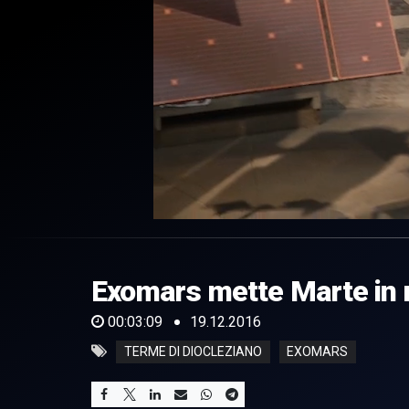
0
of
3
minutes,
Exomars mette Marte in
9
seconds
Volume
0%
00:03:09
19.12.2016
TERME DI DIOCLEZIANO
EXOMARS