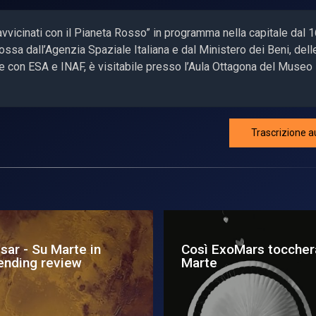
ravvicinati con il Pianeta Rosso” in programma nella capitale dal 
sa dall’Agenzia Spaziale Italiana e dal Ministero dei Beni, dell
ione con ESA e INAF, è visitabile presso l’Aula Ottagona del Museo
Trascrizione a
opia, dove la Terra
ExoMars: Six months 
contra Marte
orbit