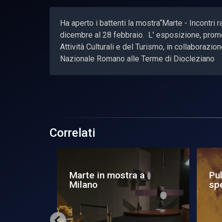
Ha aperto i battenti la mostra“Marte - Incontri 
dicembre al 28 febbraio. L' esposizione, promos
Attività Culturali e del Turismo, in collaboraz
Nazionale Romano alle Terme di Diocleziano
Correlati
 in
Deep Space: Gateway,
Eti
l’Italia protagonista per
in
la pr...