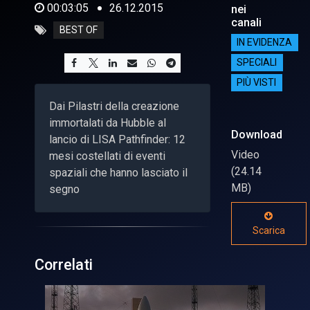
00:03:05
26.12.2015
nei
canali
BEST OF
IN EVIDENZA
SPECIALI
PIÙ VISTI
Dai Pilastri della creazione
immortalati da Hubble al
Download
lancio di LISA Pathfinder: 12
Video
mesi costellati di eventi
(24.14
spaziali che hanno lasciato il
MB)
segno
Scarica
Correlati