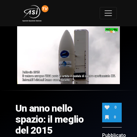
0
of
3
minutes,
Un anno nello
5
0
seconds
spazio: il meglio
0
del 2015
Pubblicato