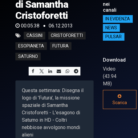
di Samantha
nei
canali
Cristoforetti
IN EVIDENZA
00:05:38
06.12.2013
NEWS
CASSINI
CRISTOFORETTI
PULSAR
ESOPIANETA
FUTURA
SATURNO
Download
Video
(43.94
MB)
Questa settimana: Disegna il
logo di 'Futura', la missione
Scarica
spaziale di Samantha
Cristoforetti - L'esagono di
Saturno in HD - Coltri
nebbiose avvolgono mondi
alieni