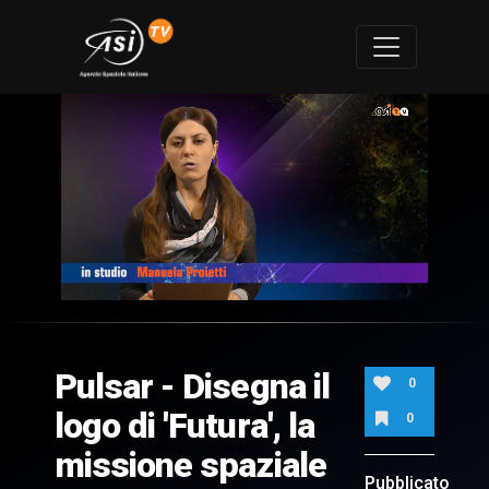
0
of
5
minutes,
Pulsar - Disegna il
38
0
seconds
logo di 'Futura', la
0
missione spaziale
Pubblicato