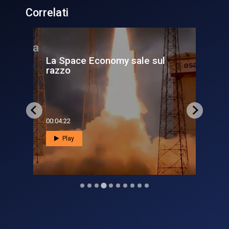
Correlati
ul
Conclusa la 40ª edizione dello
Space Symposium: Lo s...
00:04:12
Play