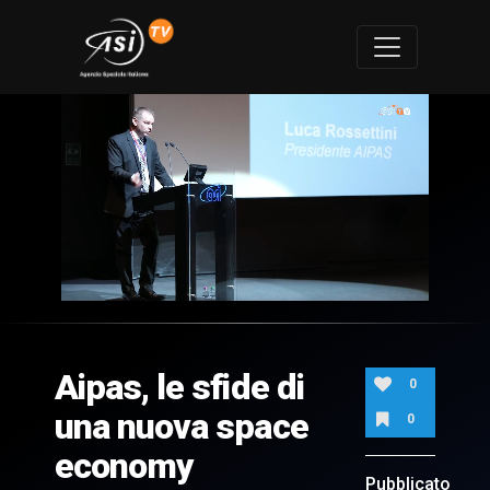
0
of
1
minute,
Aipas, le sfide di
22
0
seconds
una nuova space
0
economy
Pubblicato