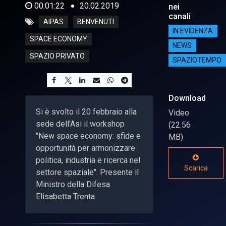
00:01:22
20.02.2019
nei
canali
AIPAS
BENVENUTI
IN EVIDENZA
SPACE ECONOMY
NEWS
SPAZIO PRIVATO
SPAZIOTEMPO
Download
Si è svolto il 20 febbraio alla
Video
sede dell'Asi il workshop
(22.56
"New space economy: sfide e
MB)
opportunità per armonizzare
politica, industria e ricerca nel
Scarica
settore spaziale". Presente il
Ministro della Difesa
Elisabetta Trenta