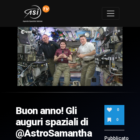
0
of
57
seconds
Buon anno! Gli
0
auguri spaziali di
0
@AstroSamantha
Pubblicato