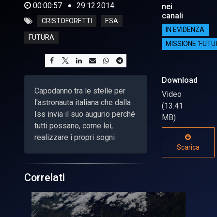
00:00:57
29.12.2014
nei
canali
CRISTOFORETTI
ESA
IN EVIDENZA
FUTURA
MISSIONE 'FUTU
Download
Capodanno tra le stelle per
Video
l'astronauta italiana che dalla
(13.41
Iss invia il suo augurio perché
MB)
tutti possano, come lei,
realizzare i propri sogni
Scarica
Correlati