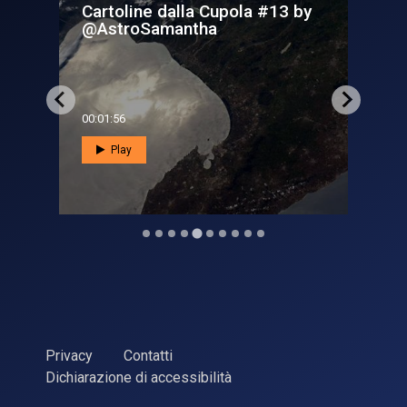
Cartoline dalla Cupola #13 by
Nel
@AstroSamantha
hi
00:01:56
00:0
Play
Privacy
Contatti
Dichiarazione di accessibilità