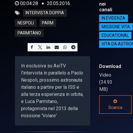
00:04:28
20.05.2016
nei
canali
INTERVISTA DOPPIA
IN EVIDENZA
NESPOLI
PARM
MISSIONE VITA
PARMITANO
EDUCATIONAL
VITA DA ASTR
In esclusiva su AsiTV
Download
l'intervista in parallelo a Paolo
Video
Nespoli, prossimo astronauta
(34.93
italiano a partire per la ISS e
MB)
alla terza esperienza in orbita,
e Luca Parmitano,
Scarica
protagonista nel 2013 della
missione 'Volare'