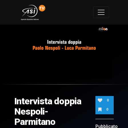
0
of
4
minutes,
Intervista doppia
28
0
seconds
Nespoli-
0
Parmitano
Pubblicato