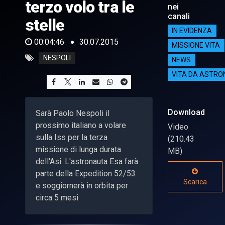
terzo volo tra le
nei
canali
stelle
IN EVIDENZA
00:04:46
30.07.2015
MISSIONE VITA
NESPOLI
NEWS
VITA DA ASTR
Download
Sarà Paolo Nespoli il
prossimo italiano a volare
Video
sulla Iss per la terza
(210.43
missione di lunga durata
MB)
dell'Asi. L'astronauta Esa farà
parte della Expedition 52/53
Scarica
e soggiornerà in orbita per
circa 5 mesi