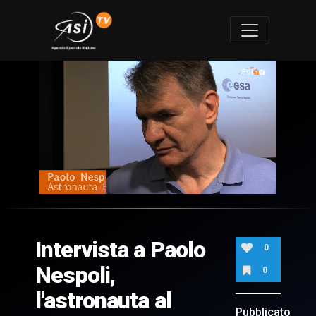
0
of
4
minutes,
Intervista a Paolo
46
0
seconds
Nespoli,
0
l'astronauta al
Pubblicato